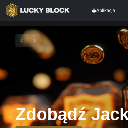
Aplikacja
Zdobądź Jack