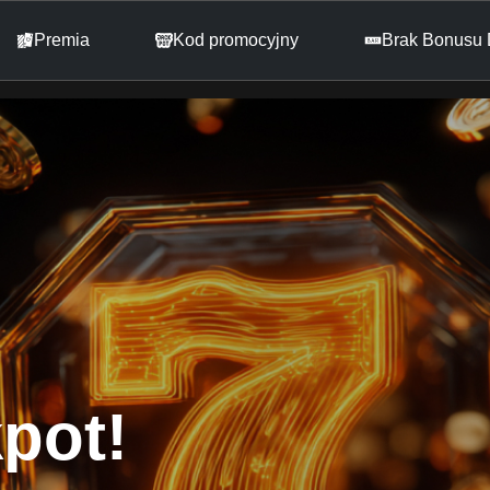
Premia
Kod promocyjny
Brak Bonusu
pot!