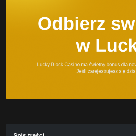
Odbierz sw
w Luck
Lucky Block Casino ma świetny bonus dla no
Jeśli zarejestrujesz się dzi
Spis treści