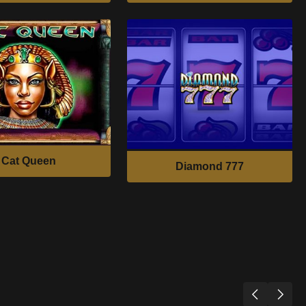
Cat Queen
Diamond 777