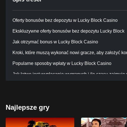
Oferty bonusów bez depozytu w Lucky Block Casino
Ekskluzywne oferty bonusów bez depozytu Lucky Block
Jak otrzymać bonus w Lucky Block Casino
Kroki, które muszą wykonać nowi gracze, aby założyć ko
Popularne sposoby wpłaty w Lucky Block Casino
Jak łatwe jest wypłacanie wygranych i ile czasu zajmuje
Zasady bonusów, warunki i wymagania dotyczące obrotu
Limity wpłat i wypłat w Lucky Block Casino
Najlepsze gry
Bonus bez depozytu dla Lucky Block Casino