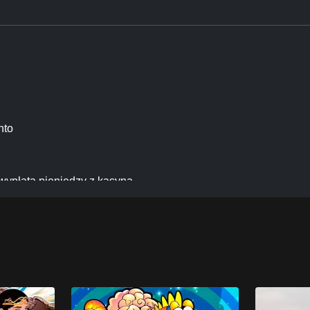
nto
 wypłata pieniędzy z kasyna