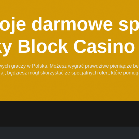
oje darmowe spi
y Block Casino
wych graczy w Polska. Możesz wygrać prawdziwe pieniądze b
siaj, będziesz mógł skorzystać ze specjalnych ofert, które pomog