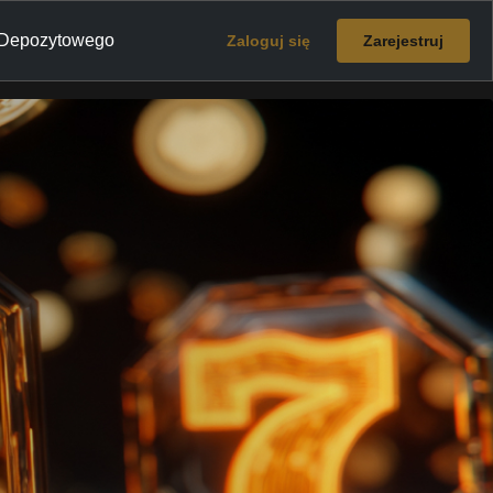
 Depozytowego
Zaloguj się
Zarejestruj