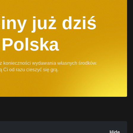
ny już dziś
 Polska
ez konieczności wydawania własnych środków.
ą Ci od razu cieszyć się grą.
Hide