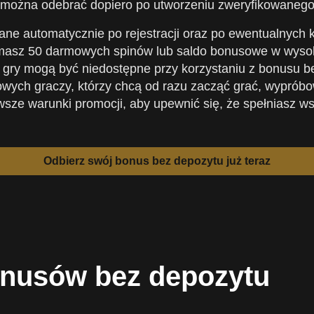
u można odebrać dopiero po utworzeniu zweryfikowanego
ne automatycznie po rejestracji oraz po ewentualnych
zymasz 50 darmowych spinów lub saldo bonusowe w wyso
re gry mogą być niedostępne przy korzystaniu z bonusu 
wych graczy, którzy chcą od razu zacząć grać, wypróbow
sze warunki promocji, aby upewnić się, że spełniasz w
Odbierz swój bonus bez depozytu już teraz
onusów bez depozytu