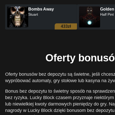
Wildfruits
Bombs
Fire-Bred
Stuart
51zł
Oferty bonusó
Oferty bonusów bez depozytu są świetne, jeśli chces
wypróbować automaty, gry stołowe lub kasyna na żywo
Bonus bez depozytu to świetny sposób na sprawdzenie
bez ryzyka. Lucky Block czasem przyznaje niektóry
lub niewielkiej kwoty darmowych pieniędzy do gry. N
nagrody w Lucky Block dzięki bonusom bez depozytu, 