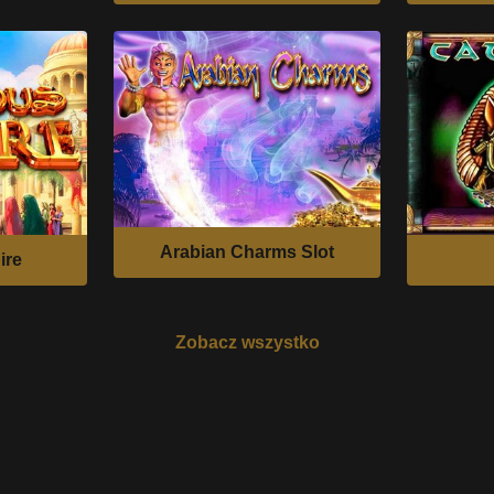
Arabian Charms Slot
ire
Zobacz wszystko