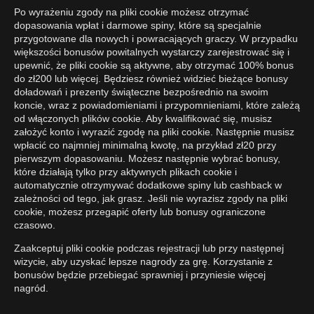
Po wyrażeniu zgody na pliki cookie możesz otrzymać
dopasowania wpłat i darmowe spiny, które są specjalnie
przygotowane dla nowych i powracających graczy. W przypadku
większości bonusów powitalnych wystarczy zarejestrować się i
upewnić, że pliki cookie są aktywne, aby otrzymać 100% bonus
do zł200 lub więcej. Będziesz również widzieć bieżące bonusy
doładowań i prezenty świąteczne bezpośrednio na swoim
koncie, wraz z powiadomieniami i przypomnieniami, które zależą
od włączonych plików cookie. Aby kwalifikować się, musisz
założyć konto i wyrazić zgodę na pliki cookie. Następnie musisz
wpłacić co najmniej minimalną kwotę, na przykład zł20 przy
pierwszym dopasowaniu. Możesz następnie wybrać bonusy,
które działają tylko przy aktywnych plikach cookie i
automatycznie otrzymywać dodatkowe spiny lub cashback w
zależności od tego, jak grasz. Jeśli nie wyrazisz zgody na pliki
cookie, możesz przegapić oferty lub bonusy ograniczone
czasowo.
Zaakceptuj pliki cookie podczas rejestracji lub przy następnej
wizycie, aby uzyskać lepsze nagrody za grę. Korzystanie z
bonusów będzie przebiegać sprawniej i przyniesie więcej
nagród.