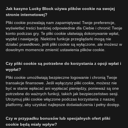
Jak kasyno Lucky Block używa plików cookie na swojej
stronie internetowej?
Pliki cookie pozwalają nam zapamiętywać Twoje preferencje,
wyświetlać treści bardziej odpowiednie dla Ciebie i chronić Twoje
konto podczas gry. Te pliki cookie ułatwiają dokonywanie wpłat,
wypłat i nawigację. Niektóre funkcje przeglądarki mogą nie
działać prawidłowo, jeśli pliki cookie są wyłączone, ale możesz w
dowolnym momencie zmienić ustawienia plików cookie.
Czy pliki cookie są potrzebne do korzystania z opcji wpłat i
wypłat?
Pliki cookie umożliwiają bezpieczne logowanie i chronią Twoje
transakcje finansowe. Jeśli wyłączysz pliki cookie, możesz nie
być w stanie wpłacać ani wypłacać pieniędzy, ponieważ są one
potrzebne do ważnych funkcji, takich jak bezpieczeństwo sesji.
Utrzymuj pliki cookie włączone podczas korzystania z naszej
platformy, aby uzyskać najlepsze doświadczenia i pełny dostęp.
Czy w przypadku bonusów lub specjalnych ofert pliki
cookie będą miały wpływ?