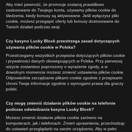
Aby mieć pewność, że promocje zostaną prawidłowo
zastosowane do Twojego konta, używamy plików cookie do
śledzenia, kiedy bonusy są aktywowane. Jeśli wyłączysz pliki
cookie, możesz przegapić oferty lub bonusy dostosowane do
Twoich działań podczas sesji.
Czy kasyno Lucky Block przestrzega zasad dotyczących
używania plików cookie w Polska?
Przestrzegamy wszystkich przepisów dotyczących plików cookie
i prywatności danych obowiązujących w Polska. Przy pierwszej
wizycie zostaniesz poproszony o wyrażenie zgody, a w
dowolnym momencie możesz zmienić ustawienia plików cookie.
Odpowiednie zarządzanie plikami cookie zgodnie z przepisami
chroni Twoje informacje zgodnie z wymogami prawa dla graczy
polski.
Czy mogę zmienić działanie plików cookie na telefonie
podczas odwiedzania kasyna Lucky Block?
Możesz zmienić działanie plików cookie zarówno na
komputerach, jak i telefonach. Zmień uprawnienia, przechodząc
do ustawień przeglądarki na swoim urządzeniu. Aby w pełni