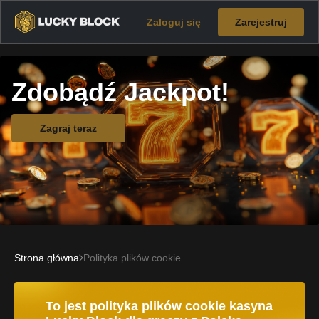
Zaloguj się
Zarejestruj
Zdobądź Jackpot!
Zagraj teraz
Strona główna
Polityka plików cookie
To jest polityka plików cookie kasyna