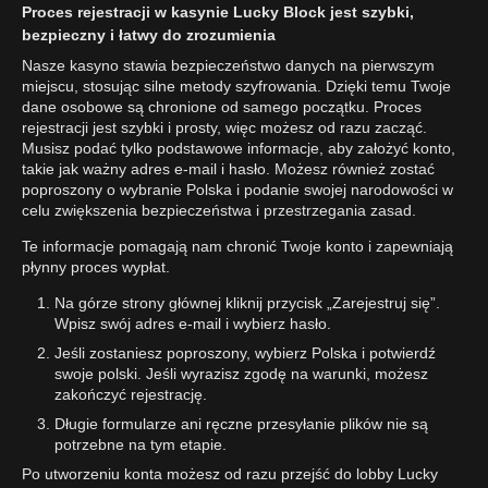
Proces rejestracji w kasynie Lucky Block jest szybki,
bezpieczny i łatwy do zrozumienia
Nasze kasyno stawia bezpieczeństwo danych na pierwszym
miejscu, stosując silne metody szyfrowania. Dzięki temu Twoje
dane osobowe są chronione od samego początku. Proces
rejestracji jest szybki i prosty, więc możesz od razu zacząć.
Musisz podać tylko podstawowe informacje, aby założyć konto,
takie jak ważny adres e-mail i hasło. Możesz również zostać
poproszony o wybranie Polska i podanie swojej narodowości w
celu zwiększenia bezpieczeństwa i przestrzegania zasad.
Te informacje pomagają nam chronić Twoje konto i zapewniają
płynny proces wypłat.
Na górze strony głównej kliknij przycisk „Zarejestruj się”.
Wpisz swój adres e-mail i wybierz hasło.
Jeśli zostaniesz poproszony, wybierz Polska i potwierdź
swoje polski. Jeśli wyrazisz zgodę na warunki, możesz
zakończyć rejestrację.
Długie formularze ani ręczne przesyłanie plików nie są
potrzebne na tym etapie.
Po utworzeniu konta możesz od razu przejść do lobby Lucky