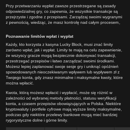
Przy przetwarzaniu wypłat zawsze przestrzegane są zasady
odpowiedzialnej gry, co zapewnia, że ​​wszystkie transakcje są
przejrzyste i zgodne z przepisami. Zarządzaj swoimi wygranymi
z pewnością, wiedząc, że masz kontrolę nad całym procesem。
Poznawanie limitów wpłat i wypłat
Każdy, kto korzysta z kasyna Lucky Block, musi znać limity
zarówno wpłat, jak i wypłat. Limity te mają na celu zapewnienie,
że wszyscy gracze mogą bezpiecznie dokonywać transakcji,
przestrzegać przepisów i łatwo zarządzać swoimi środkami.
Możesz lepiej zaplanować swoje sesje gry i uniknąć opóźnień
spowodowanych nieoczekiwanym wpływem lub wypływem zł z
Twojego konta, gdy znasz minimalne i maksymalne kwoty, które
można wpłacić.
Kwota, którą możesz wpłacić i wypłacić, może się różnić w
zależności od wybranej metody płatności, statusu weryfikacji
konta, a czasem przepisów obowiązujących w Polska. Niektóre
kryptowaluty i portfele cyfrowe mają wyższe limity maksymalne,
podczas gdy niektóre przelewy bankowe mogą mieć bardziej
rygorystyczne dolne i górne limity.